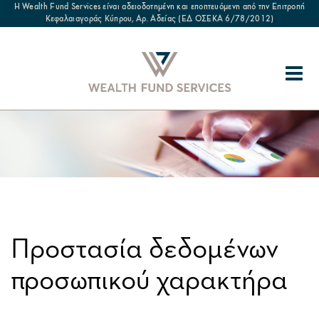
Η Wealth Fund Services είναι αδειοδοτημένη και εποπτευόμενη από την Επιτροπή
Κεφαλαιαγοράς Κύπρου, Αρ. Αδείας (ΕΔ ΟΣΕΚΑ 6/78/2012)
Προστασία δεδομένων
προσωπικού χαρακτήρα