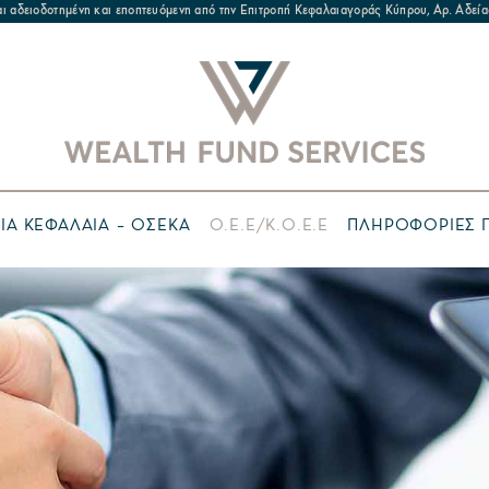
ναι αδειοδοτημένη και εποπτευόμενη από την Επιτροπή Κεφαλαιαγοράς Κύπρου, Αρ. Α
ΙΑ ΚΕΦΑΛΑΙΑ – ΟΣΕΚΑ
Ο.Ε.Ε/Κ.Ο.Ε.Ε
ΠΛΗΡΟΦΟΡΙΕΣ Γ